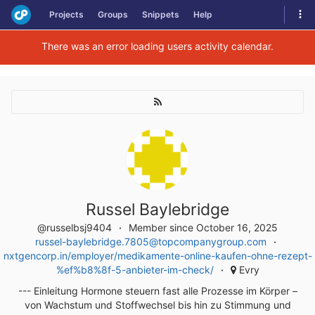
Skip
Tog
Projects
Groups
Snippets
Help
to
navi
content
There was an error loading users activity calendar.
Russel Baylebridge
@russelbsj9404
Member since October 16, 2025
russel-baylebridge.7805@topcompanygroup.com
nxtgencorp.in/employer/medikamente-online-kaufen-ohne-rezept-
%ef%b8%8f-5-anbieter-im-check/
Evry
--- Einleitung Hormone steuern fast alle Prozesse im Körper –
von Wachstum und Stoffwechsel bis hin zu Stimmung und