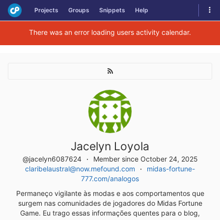
Skip
Tog
Projects
Groups
Snippets
Help
to
navi
content
There was an error loading users activity calendar.
Jacelyn Loyola
@jacelyn6087624
Member since October 24, 2025
claribelaustral@now.mefound.com
midas-fortune-
777.com/analogos
Permaneço vigilante às modas e aos comportamentos que
surgem nas comunidades de jogadores do Midas Fortune
Game. Eu trago essas informações quentes para o blog,